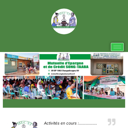
Aller
au
contenu
Activités en cours :…………….