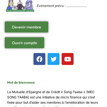
Événement prévu : …………………
Devenir membre
Ouvrir compte
F
T
Y
a
w
o
c
i
u
e
t
t
b
t
u
Mot de bienvenue
o
e
b
o
r
e
La Mutuelle d’Epargne et de Crédit « Song-Taaba » (MEC
k
SONG TAABA) est une initiative de micro finance qui s’est
fixée pour but d’aider ses membres à l’amélioration de leurs